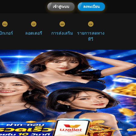
เข้าสู่ระบบ
ลงทะเบียน
ป๊กเกอร์
ลอตเตอรี
การส่งเสริม
รายการสดทาง
ทีวี