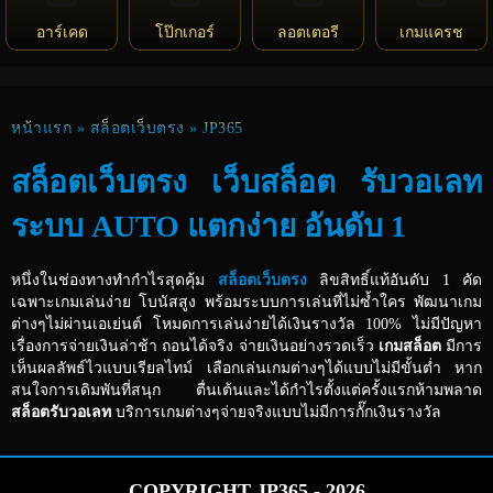
อาร์เคด
โป๊กเกอร์
ลอตเตอรี
เกมแครช
หน้าแรก
»
สล็อตเว็บตรง
» JP365
สล็อตเว็บตรง เว็บสล็อต รับวอเลท
ระบบ AUTO แตกง่าย อันดับ 1
หนึ่งในช่องทางทำกำไรสุดคุ้ม
สล็อตเว็บตรง
ลิขสิทธิ์แท้อันดับ 1 คัด
เฉพาะเกมเล่นง่าย โบนัสสูง พร้อมระบบการเล่นที่ไม่ซ้ำใคร พัฒนาเกม
ต่างๆไม่ผ่านเอเย่นต์ โหมดการเล่นง่ายได้เงินรางวัล 100% ไม่มีปัญหา
เรื่องการจ่ายเงินล่าช้า ถอนได้จริง จ่ายเงินอย่างรวดเร็ว
เกมสล็อต
มีการ
เห็นผลลัพธ์ไวแบบเรียลไทม์ เลือกเล่นเกมต่างๆได้แบบไม่มีขั้นต่ำ หาก
สนใจการเดิมพันที่สนุก ตื่นเต้นและได้กำไรตั้งแต่ครั้งแรกห้ามพลาด
สล็อตรับวอเลท
บริการเกมต่างๆจ่ายจริงแบบไม่มีการกั๊กเงินรางวัล
COPYRIGHT JP365 - 2026