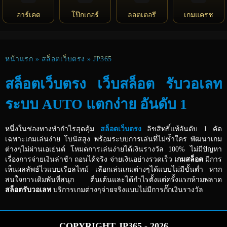
อาร์เคด
โป๊กเกอร์
ลอตเตอรี
เกมแครช
หน้าแรก
»
สล็อตเว็บตรง
» JP365
สล็อตเว็บตรง เว็บสล็อต รับวอเลท
ระบบ AUTO แตกง่าย อันดับ 1
หนึ่งในช่องทางทำกำไรสุดคุ้ม
สล็อตเว็บตรง
ลิขสิทธิ์แท้อันดับ 1 คัด
เฉพาะเกมเล่นง่าย โบนัสสูง พร้อมระบบการเล่นที่ไม่ซ้ำใคร พัฒนาเกม
ต่างๆไม่ผ่านเอเย่นต์ โหมดการเล่นง่ายได้เงินรางวัล 100% ไม่มีปัญหา
เรื่องการจ่ายเงินล่าช้า ถอนได้จริง จ่ายเงินอย่างรวดเร็ว
เกมสล็อต
มีการ
เห็นผลลัพธ์ไวแบบเรียลไทม์ เลือกเล่นเกมต่างๆได้แบบไม่มีขั้นต่ำ หาก
สนใจการเดิมพันที่สนุก ตื่นเต้นและได้กำไรตั้งแต่ครั้งแรกห้ามพลาด
สล็อตรับวอเลท
บริการเกมต่างๆจ่ายจริงแบบไม่มีการกั๊กเงินรางวัล
COPYRIGHT JP365 - 2026