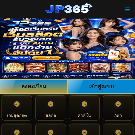
ลงทะเบียน
เข้าสู่ระบบ
เกมสุดฮอต
สล็อต
คาสิโน
กีฬา