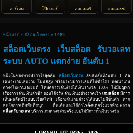
อาร์เคด
โป๊กเกอร์
ลอตเตอรี
เกมแครช
หน้าแรก
»
สล็อตเว็บตรง
» JP365
สล็อตเว็บตรง เว็บสล็อต รับวอเลท
ระบบ AUTO แตกง่าย อันดับ 1
หนึ่งในช่องทางทำกำไรสุดคุ้ม
สล็อตเว็บตรง
ลิขสิทธิ์แท้อันดับ 1 คัด
เฉพาะเกมเล่นง่าย โบนัสสูง พร้อมระบบการเล่นที่ไม่ซ้ำใคร พัฒนาเกม
ต่างๆไม่ผ่านเอเย่นต์ โหมดการเล่นง่ายได้เงินรางวัล 100% ไม่มีปัญหา
เรื่องการจ่ายเงินล่าช้า ถอนได้จริง จ่ายเงินอย่างรวดเร็ว
เกมสล็อต
มีการ
เห็นผลลัพธ์ไวแบบเรียลไทม์ เลือกเล่นเกมต่างๆได้แบบไม่มีขั้นต่ำ หาก
สนใจการเดิมพันที่สนุก ตื่นเต้นและได้กำไรตั้งแต่ครั้งแรกห้ามพลาด
สล็อตรับวอเลท
บริการเกมต่างๆจ่ายจริงแบบไม่มีการกั๊กเงินรางวัล
COPYRIGHT JP365 - 2026