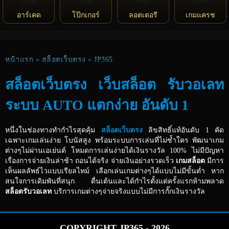
อาร์เคด
โป๊กเกอร์
ลอตเตอรี
เกมแครช
หน้าแรก
»
สล็อตเว็บตรง
» JP365
สล็อตเว็บตรง เว็บสล็อต รับวอเลท
ระบบ AUTO แตกง่าย อันดับ 1
หนึ่งในช่องทางทำกำไรสุดคุ้ม
สล็อตเว็บตรง
ลิขสิทธิ์แท้อันดับ 1 คัด
เฉพาะเกมเล่นง่าย โบนัสสูง พร้อมระบบการเล่นที่ไม่ซ้ำใคร พัฒนาเกม
ต่างๆไม่ผ่านเอเย่นต์ โหมดการเล่นง่ายได้เงินรางวัล 100% ไม่มีปัญหา
เรื่องการจ่ายเงินล่าช้า ถอนได้จริง จ่ายเงินอย่างรวดเร็ว
เกมสล็อต
มีการ
เห็นผลลัพธ์ไวแบบเรียลไทม์ เลือกเล่นเกมต่างๆได้แบบไม่มีขั้นต่ำ หาก
สนใจการเดิมพันที่สนุก ตื่นเต้นและได้กำไรตั้งแต่ครั้งแรกห้ามพลาด
สล็อตรับวอเลท
บริการเกมต่างๆจ่ายจริงแบบไม่มีการกั๊กเงินรางวัล
COPYRIGHT JP365 - 2026