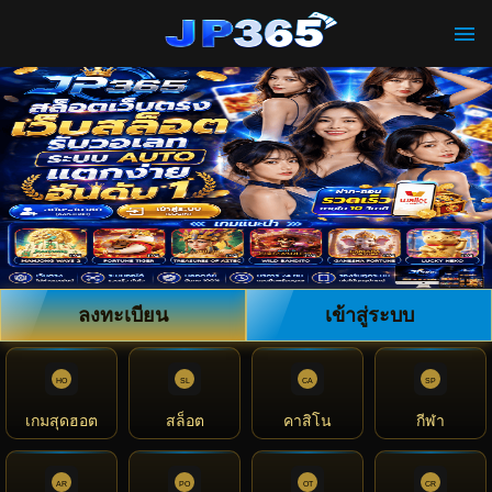
ลงทะเบียน
เข้าสู่ระบบ
เกมสุดฮอต
สล็อต
คาสิโน
กีฬา