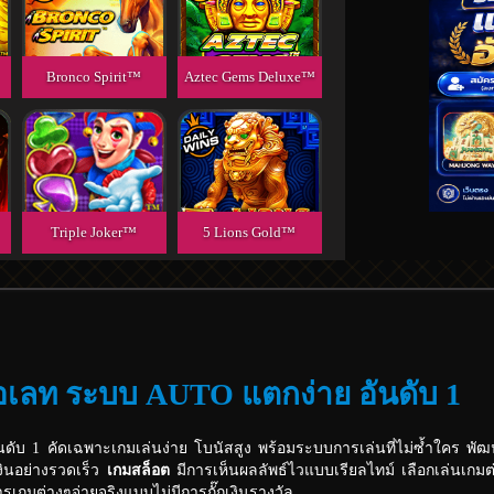
Bronco Spirit™
Aztec Gems Deluxe™
Triple Joker™
5 Lions Gold™
วอเลท ระบบ AUTO แตกง่าย อันดับ 1
อันดับ 1 คัดเฉพาะเกมเล่นง่าย โบนัสสูง พร้อมระบบการเล่นที่ไม่ซ้ำใคร พัฒ
เงินอย่างรวดเร็ว
เกมสล็อต
มีการเห็นผลลัพธ์ไวแบบเรียลไทม์ เลือกเล่นเกมต่
รเกมต่างๆจ่ายจริงแบบไม่มีการกั๊กเงินรางวัล