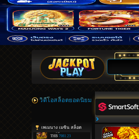
วิดีโอสล็อตยอดนิยม
เพเมนาง เมซิน สล็อต
rickygu****n
THB
7981.23
John Hunter and the