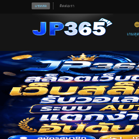
แชทสด
ติดต่อเรา
เกมสุ