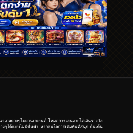
นาเกมต่างๆไม่ผ่านเอเย่นต์ โหมดการเล่นง่ายได้เงินรางวัล
างๆได้แบบไม่มีขั้นต่ำ หากสนใจการเดิมพันที่สนุก ตื่นเต้น