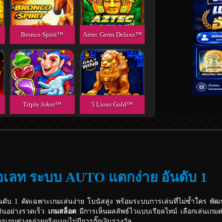
Bronco Spirit™
Aztec Gems Deluxe™
Triple Joker™
5 Lions Gold™
วอเลท ระบบ AUTO แตกง่าย อันดับ 1
อันดับ 1 คัดเฉพาะเกมเล่นง่าย โบนัสสูง พร้อมระบบการเล่นที่ไม่ซ้ำใคร พัฒ
เงินอย่างรวดเร็ว
เกมสล็อต
มีการเห็นผลลัพธ์ไวแบบเรียลไทม์ เลือกเล่นเกมต่
รเกมต่างๆจ่ายจริงแบบไม่มีการกั๊กเงินรางวัล