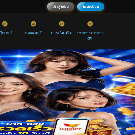
เข้าสู่ระบบ
ลงทะเบียน
ป๊กเกอร์
ลอตเตอรี
การส่งเสริม
รายการสดทาง
ทีวี