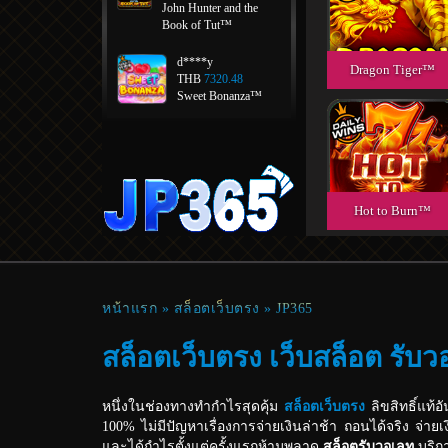
Book of Tut™
d****y
Dragon Tiger™
THB
7320.48
Sweet Bonanza™
Hot to Burn™
หน้าแรก
»
สล็อตเว็บตรง
» JP365
สล็อตเว็บตรง เว็บสล็อต รับ
หนึ่งในช่องทางทำกำไรสุดคุ้ม
สล็อตเว็บตรง
ลิขสิทธิ์แท้
100% ไม่มีปัญหาเรื่องการจ่ายเงินล่าช้า ถอนได้จริง จ่าย
และได้กำไรตั้งแต่ครั้งแรกห้ามพลาด
สล็อตรับวอเลท
บริกา