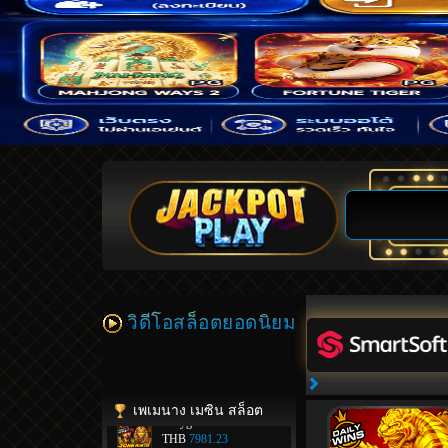
วิดีโอสล็อตยอดนิยม
เพเมนาง เมซิน สล็อต
rickygu****n
THB
7981.23
John Hunter and the