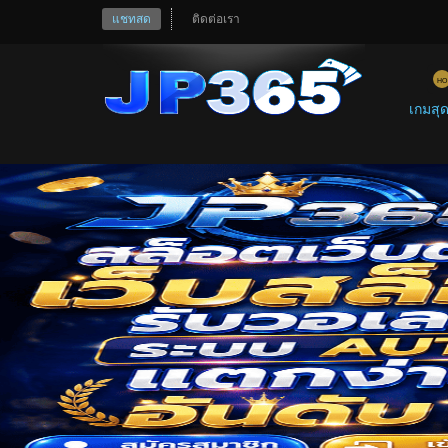
แชทสด
ติดต่อเรา
เกมสุ