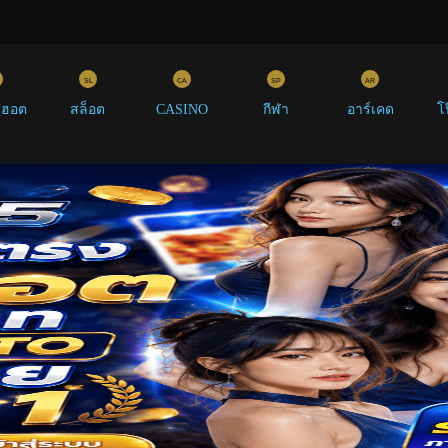
ดฮอต
สล็อต
CASINO
กีฬา
อาร์เคด
โ