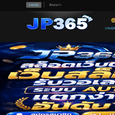
แชทสด
ติดต่อเรา
เกมสุ