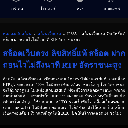
อาร์เคด
โป๊กเกอร์
หวย
เกมแครช
ทดลองเล่นสล็อต
»
สล็อตเว็บตรง
» JP365 : สล็อตเว็บตรง ลิขสิทธิ์แท้
สล็อต ฝากถอนไวไม่ถึงนาที RTP อัตราชนะสูง
สล็อตเว็บตรง ลิขสิทธิ์แท้ สล็อต ฝาก
ถอนไวไม่ถึงนาที RTP อัตราชนะสูง
สำหรับ
สล็อตเว็บตรง
เชื่อมต่อระบบโดยตรงไม่ผ่านเอเย่นต์
เกมสล็อต
RTP สูง ทุกค่ายแท้ 100% ไม่มีการปรับลดอัตราชนะใด ๆ โดยอัตราชนะ
จะได้มาตรฐาน ไม่เหมือนเว็บเอเย่นต์ ที่จะมีโอกาสลดอัตราชนะ ทุกเกม
เบทขั้นต่ำแค่ 1 บาทเท่านั้น และระบบฝากถอน รับรอง
ทรูมันนี่วอลเล็ท
เข้ามาใหม่ล่าสุด ใช้งานแบบ AUTO รวดเร็วทันใจ
สล็อตเว็บตรงฝาก
ถอน tru
e
wallet ไม่มีขั้นต่ํา
จะเล่นเท่าไรก็อิสระ ทำให้กลายเป็น
สล็อต
เว็บตรงอันดับ 1
ที่มาแรงที่สุดในปี 2026 เปิดให้บริการตลอด 24 ชั่วโมง