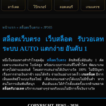
อาร์เคด
โป๊กเกอร์
ลอตเตอรี
เกมแครช
หน้าแรก
»
สล็อตเว็บตรง
» JP365
สล็อตเว็บตรง เว็บสล็อต รับวอเลท
ระบบ AUTO แตกง่าย อันดับ 1
หนึ่งในช่องทางทำกำไรสุดคุ้ม
สล็อตเว็บตรง
ลิขสิทธิ์แท้อันดับ 1 คัด
เฉพาะเกมเล่นง่าย โบนัสสูง พร้อมระบบการเล่นที่ไม่ซ้ำใคร พัฒนาเกม
ต่างๆไม่ผ่านเอเย่นต์ โหมดการเล่นง่ายได้เงินรางวัล 100% ไม่มีปัญหา
เรื่องการจ่ายเงินล่าช้า ถอนได้จริง จ่ายเงินอย่างรวดเร็ว
เกมสล็อต
มีการ
เห็นผลลัพธ์ไวแบบเรียลไทม์ เลือกเล่นเกมต่างๆได้แบบไม่มีขั้นต่ำ หาก
สนใจการเดิมพันที่สนุก ตื่นเต้นและได้กำไรตั้งแต่ครั้งแรกห้ามพลาด
สล็อตรับวอเลท
บริการเกมต่างๆจ่ายจริงแบบไม่มีการกั๊กเงินรางวัล
COPYRIGHT JP365 - 2026