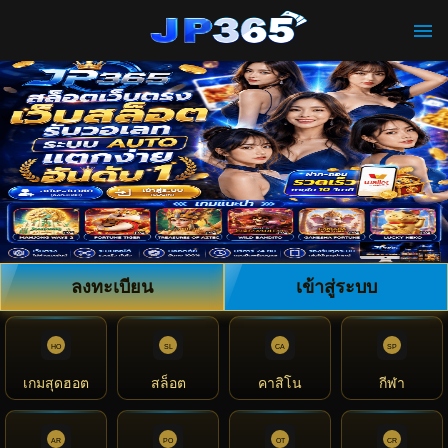
ลงทะเบียน
เข้าสู่ระบบ
เกมสุดฮอต
สล็อต
คาสิโน
กีฬา